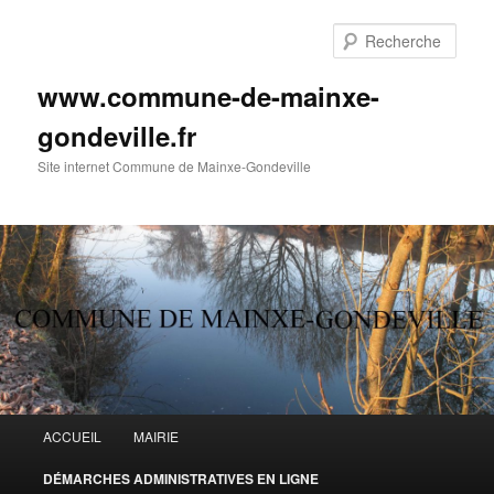
Aller
au
Rech
contenu
principal
www.commune-de-mainxe-
gondeville.fr
Site internet Commune de Mainxe-Gondeville
Menu
ACCUEIL
MAIRIE
principal
DÉMARCHES ADMINISTRATIVES EN LIGNE