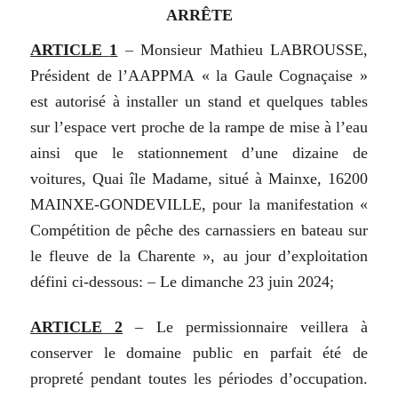
ARRÊTE
ARTICLE
1
–
Monsieur
Mathieu
LABROUSSE,
Président
de
l’AAPPMA
«
la
Gaule
Cognaçaise
»
est
autorisé
à
installer
un
stand
et
quelques
tables
sur
l’espace
vert
proche
de
la
rampe
de
mise
à
l’eau
ainsi
que
le
stationnement
d’une dizaine de
voitures,
Quai île
Madame,
situé à
Mainxe,
16200
MAINXE-GONDEVILLE,
pour
la
manifestation
«
Compétition de
pêche
des
carnassiers en
bateau
sur
le
fleuve de
la
Charente
»,
au
jour
d’exploitation
défini
ci-dessous:
–
Le
dimanche
23
juin
2024;
ARTICLE
2
–
Le
permissionnaire
veillera
à
conserver
le
domaine
public
en
parfait
été
de
propreté
pendant toutes
les
périodes
d’occupation.