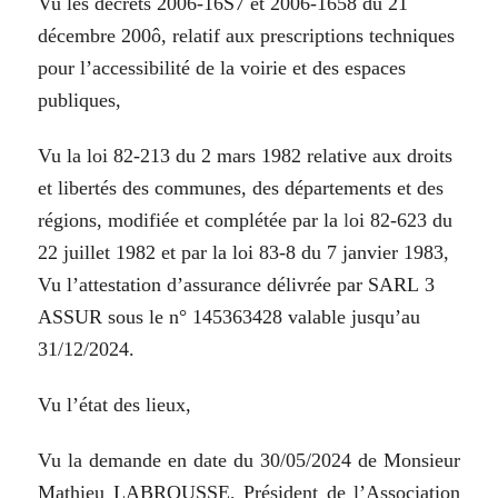
Vu
les
décrets 2006-16S7
et 2006-1658 du 21
décembre
200ô, relatif aux prescriptions techniques
pour
l’accessibilité
de
la
voirie
et
des
espaces
publiques,
Vu
la
l
oi
82-213
du
2
mars
1982
relative
aux
droits
et
libertés
des
communes,
des
départements
et
des
régions,
modifiée
et
complétée
par
la
l
oi
82-623 du
22
juillet 1982
et
par
la
loi
83-8
du
7
janvier 1983,
Vu
l’attestation
d’assurance
délivrée
par
SARL
3
ASSUR
sous
le
n°
145363428
valable
jusqu’au
31/12/2024.
Vu
l’état
des
lieux,
Vu
la
demande
en
date
du
30/05/2024
de
Monsieur
Mathieu LABROUSSE,
Président
de
l’Association